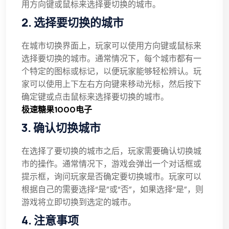
用方向键或鼠标来选择要切换的城市。
2. 选择要切换的城市
在城市切换界面上，玩家可以使用方向键或鼠标来
选择要切换的城市。通常情况下，每个城市都有一
个特定的图标或标记，以便玩家能够轻松辨认。玩
家可以使用上下左右方向键来移动光标，然后按下
确定键或点击鼠标来选择要切换的城市。
极速糖果1000电子
3. 确认切换城市
在选择了要切换的城市之后，玩家需要确认切换城
市的操作。通常情况下，游戏会弹出一个对话框或
提示框，询问玩家是否确定要切换城市。玩家可以
根据自己的需要选择“是”或“否”，如果选择“是”，则
游戏将立即切换到选定的城市。
4. 注意事项