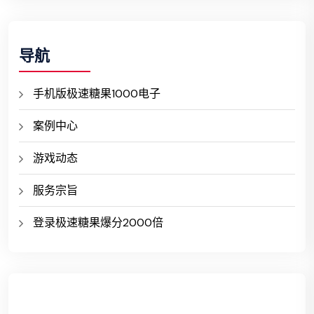
导航
手机版极速糖果1000电子
案例中心
游戏动态
服务宗旨
登录极速糖果爆分2000倍