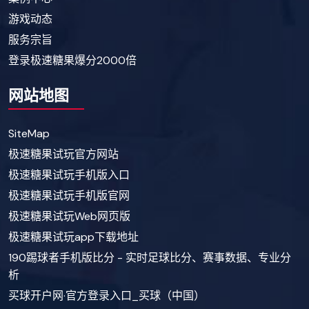
游戏动态
服务宗旨
登录极速糖果爆分2000倍
网站地图
SiteMap
极速糖果试玩官方网站
极速糖果试玩手机版入口
极速糖果试玩手机版官网
极速糖果试玩Web网页版
极速糖果试玩app下载地址
190踢球者手机版比分 - 实时足球比分、赛事数据、专业分
析
买球开户网·官方登录入口_买球（中国）