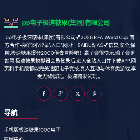
pp电子极速糖果(集团)有限公司💕2026 FIFA World Cup 官
方合作-版官网\登录\入口\网址：BAIDU點AG💕信誉,安全,保
障,极速糖果爆分2000倍去冒险吧！赢了会很快乐,输了会更
智慧.极速糖果模拟器会员登录后,进入全站入口并下载APP,网
页和手机版都能完美适配电子竞技,真人互动与体育类游戏,享
受无缝畅玩。极速糖果试玩.。
导航
手机版极速糖果1000电子
案例中心