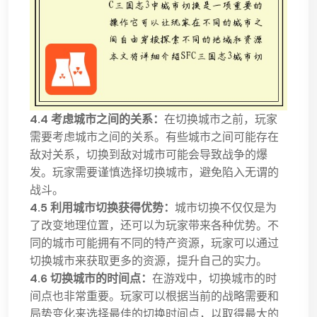
4.4 考虑城市之间的关系：
在切换城市之前，玩家
需要考虑城市之间的关系。有些城市之间可能存在
敌对关系，切换到敌对城市可能会导致战争的爆
发。玩家需要谨慎选择切换城市，避免陷入无谓的
战斗。
4.5 利用城市切换获得优势：
城市切换不仅仅是为
了改变地理位置，还可以为玩家带来各种优势。不
同的城市可能拥有不同的特产资源，玩家可以通过
切换城市来获取更多的资源，提升自己的实力。
4.6 切换城市的时间点：
在游戏中，切换城市的时
间点也非常重要。玩家可以根据当前的战略需要和
局势变化来选择最佳的切换时间点，以取得最大的