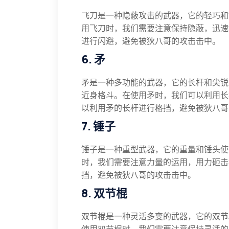
飞刀是一种隐蔽攻击的武器，它的轻巧和
用飞刀时，我们需要注意保持隐蔽，迅速
进行闪避，避免被狄八哥的攻击击中。
6. 矛
矛是一种多功能的武器，它的长杆和尖锐
近身格斗。在使用矛时，我们可以利用长
以利用矛的长杆进行格挡，避免被狄八哥
7. 锤子
锤子是一种重型武器，它的重量和锤头使
时，我们需要注意力量的运用，用力砸击
挡，避免被狄八哥的攻击击中。
8. 双节棍
双节棍是一种灵活多变的武器，它的双节