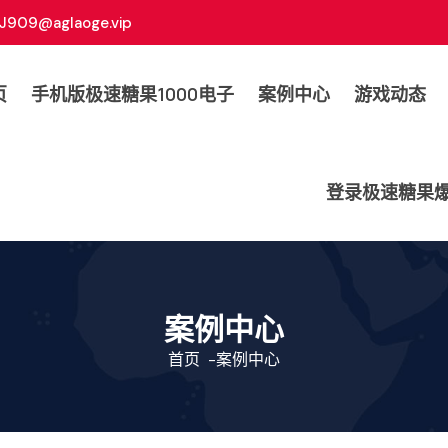
J909@aglaoge.vip
页
手机版极速糖果1000电子
案例中心
游戏动态
登录极速糖果爆
案例中心
首页
-
案例中心