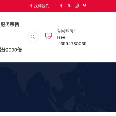
找到我们:
服务宗旨
有问题吗？
Free
+13594780035
分2000倍