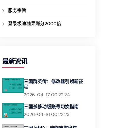
服务宗旨
登录极速糖果爆分2000倍
最新资讯
三国群英传：修改器引领新征
程
2026-04-17 00:22:24
三国杀移动版账号切换指南
2026-04-16 00:22:23