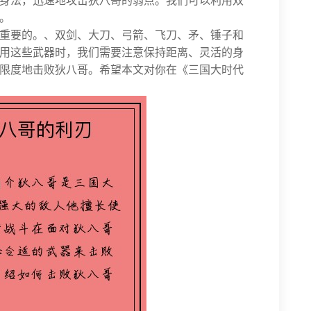
身法，迅速地攻击狄八哥的弱点。我们可以利用双
。
重要的。、双剑、大刀、弓箭、飞刀、矛、锤子和
用这些武器时，我们需要注意保持距离、灵活的身
限度地击败狄八哥。希望本文对你在《三国大时代