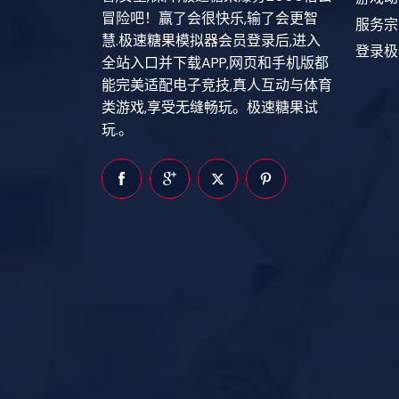
冒险吧！赢了会很快乐,输了会更智
服务宗
慧.极速糖果模拟器会员登录后,进入
登录极
全站入口并下载APP,网页和手机版都
能完美适配电子竞技,真人互动与体育
类游戏,享受无缝畅玩。极速糖果试
玩.。