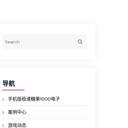
导航
手机版极速糖果1000电子
案例中心
游戏动态