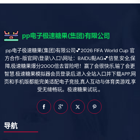
pp电子极速糖果(集团)有限公司💕2026 FIFA World Cup 官
方合作-版官网\登录\入口\网址：BAIDU點AG💕信誉,安全,保
障,极速糖果爆分2000倍去冒险吧！赢了会很快乐,输了会更
智慧.极速糖果模拟器会员登录后,进入全站入口并下载APP,网
页和手机版都能完美适配电子竞技,真人互动与体育类游戏,享
受无缝畅玩。极速糖果试玩.。
导航