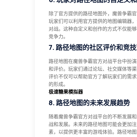
除了官方提供的路径地图外，魔兽争霸官
玩家们可以利用官方提供的地图编辑器，
对战。这种自定义和创作的方式不仅能够
竞争力。
7. 路径地图的社区评价和竞
路径地图在魔兽争霸官方对战平台中扮演
和评价。玩家们通过论坛、社交媒体等渠
评价不仅可以帮助官方了解玩家们的需求
的形成。
极速糖果模拟器
8. 路径地图的未来发展趋势
随着魔兽争霸官方对战平台的不断发展和
战和发展。未来的路径地图可能会更加注
素，以提供更丰富的游戏体验。路径地图