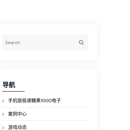
导航
手机版极速糖果1000电子
案例中心
游戏动态