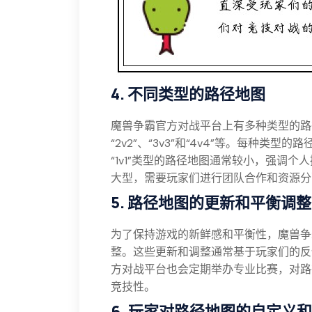
4. 不同类型的路径地图
魔兽争霸官方对战平台上有多种类型的路径
“2v2”、“3v3”和“4v4”等。每种
“1v1”类型的路径地图通常较小，强调个
大型，需要玩家们进行团队合作和资源分
5. 路径地图的更新和平衡调整
为了保持游戏的新鲜感和平衡性，魔兽争
整。这些更新和调整通常基于玩家们的反
方对战平台也会定期举办专业比赛，对路
竞技性。
6. 玩家对路径地图的自定义