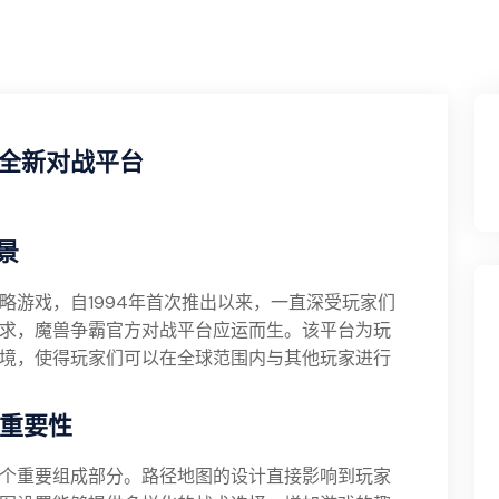
全新对战平台
景
略游戏，自1994年首次推出以来，一直深受玩家们
求，魔兽争霸官方对战平台应运而生。该平台为玩
境，使得玩家们可以在全球范围内与其他玩家进行
的重要性
个重要组成部分。路径地图的设计直接影响到玩家