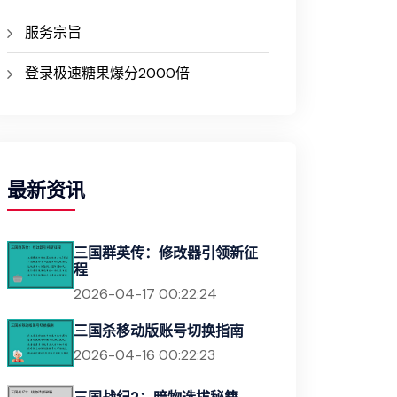
服务宗旨
登录极速糖果爆分2000倍
最新资讯
三国群英传：修改器引领新征
程
2026-04-17 00:22:24
三国杀移动版账号切换指南
2026-04-16 00:22:23