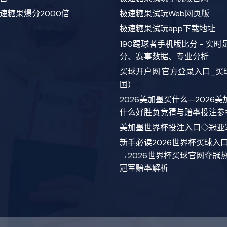
速糖果爆分2000倍
极速糖果试玩Web网页版
极速糖果试玩app下载地址
190踢球者手机版比分 - 实时
分、赛事数据、专业分析
买球开户网·官方登录入口_买
国）
2026美加墨买什么—2026美
什么好胜负竞猜与赔率投注参
美加墨世界杯投注入口◇冠亚
新手必读2026世界杯买球入
→2026世界杯买球官网夺冠
冠军赔率解析