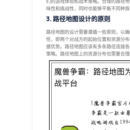
们的游戏体验和战术策略。合理的路径地
味性和挑战性，同时也能够平衡不同种族
3. 路径地图设计的原则
路径地图的设计需要遵循一些原则，以确
性，即两个对战方的起始位置和资源分布
据优势。路径地图应该有多条路径连接各
策略。路径地图上的资源分布也需要合理