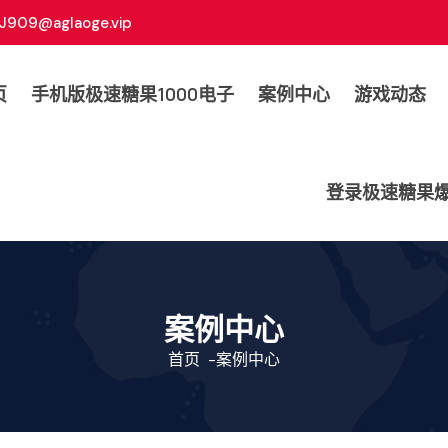
J909@aglaoge.vip
页
手机版极速糖果1000电子
案例中心
游戏动态
登录极速糖果爆
案例中心
首页
-
案例中心